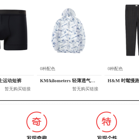
0种配色
0种配色
 男士运动短裤
KM/kilometers 轻薄透气舒适情侣防晒衣 男女同款 K531J33006921
暂无购买链接
暂无购买链接