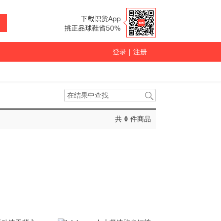
登录
|
注册
共
0
件商品