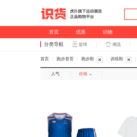
首页
优惠
识物
分类导航
潮流
篮球
篮球
首页
|
跑步首页
|
跑步鞋
|
训练鞋
|
人气
价格