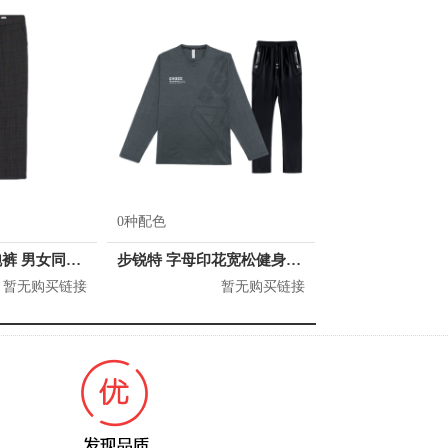
0种配色
H&M 时髦慢跑裤 男女同款 0920040
步锐特 字母印花宽松健身速干两件套 男女同款 BR8685553
暂无购买链接
暂无购买链接