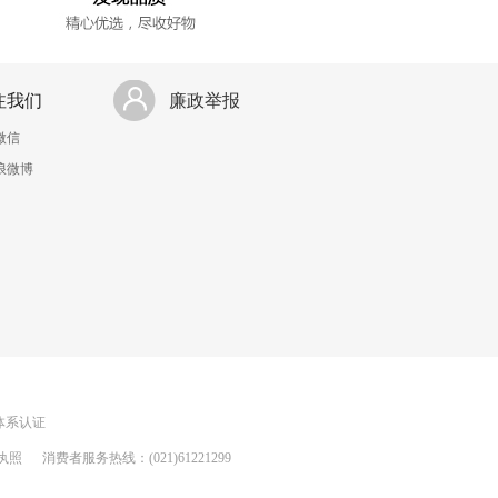
注我们
廉政举报
微信
浪微博
理体系认证
执照
消费者服务热线：(021)61221299