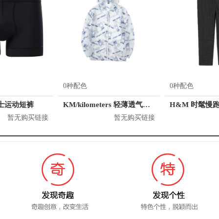
0种配色
0种配色
 男士运动短裤
KM/kilometers 轻薄透气舒适情侣防晒衣 男女同款 K531J33006921
暂无购买链接
暂无购买链接