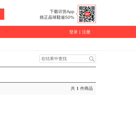
登录
|
注册
共
1
件商品