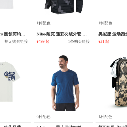
1种配色
1种配色
KM/kilometers 圆领简约短袖T恤 M2X2108073
Nike/耐克 迷彩羽绒外套 男女同款 863790
暂无购买链接
¥499
起
1条购买链接
¥51
起
0种配色
1种配色