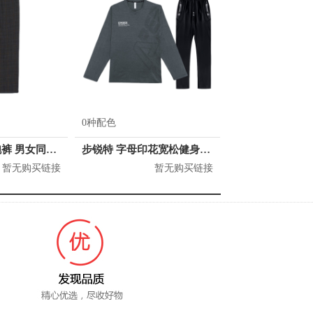
0种配色
H&M 时髦慢跑裤 男女同款 0920040
步锐特 字母印花宽松健身速干两件套 男女同款 BR8685553
暂无购买链接
暂无购买链接