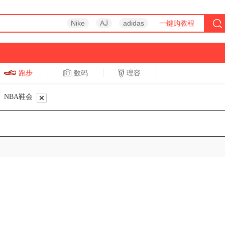
Nike
AJ
adidas
一键购教程
跑步
数码
理容
跑步
休闲
NBA鞋会