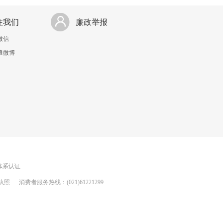
注我们
廉政举报
微信
浪微博
理体系认证
执照
消费者服务热线：(021)61221299