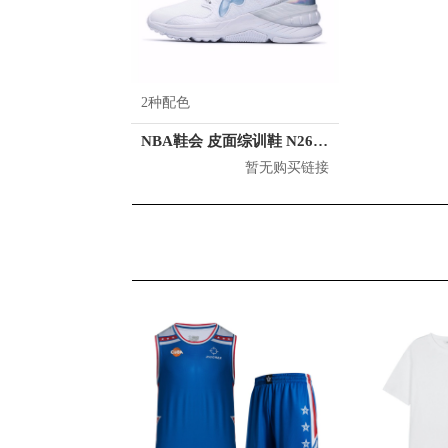
2种配色
NBA鞋会 皮面综训鞋 N2631909 训练鞋
暂无购买链接