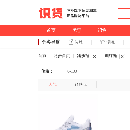
首页
优惠
识物
分类导航
潮流
篮球
篮球
首页
|
跑步首页
|
跑步鞋
|
训练鞋
|
价格：
0-100
人气
价格