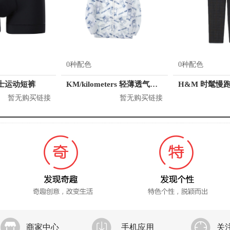
0种配色
0种配色
 男士运动短裤
KM/kilometers 轻薄透气舒适情侣防晒衣 男女同款 K531J33006921
暂无购买链接
暂无购买链接
商家中心
手机应用
关