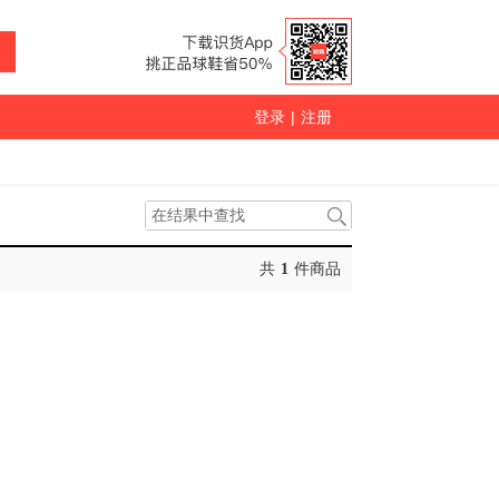
登录
|
注册
共
1
件商品