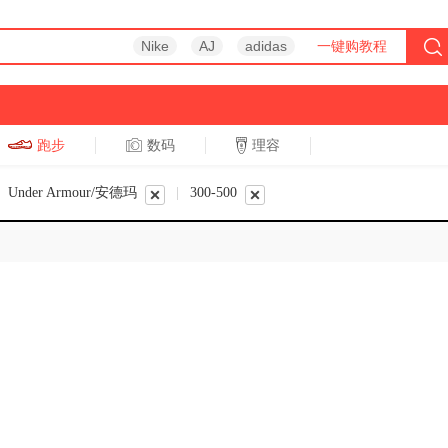
Nike
AJ
adidas
一键购教程
跑步
数码
理容
跑步
休闲
Under Armour/安德玛
|
300-500