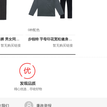
0种配色
H&M 时髦慢跑裤 男女同款 0920040
步锐特 字母印花宽松健身速干两件套 男女同款 BR8685553
暂无购买链接
暂无购买链接
注我们
廉政举报