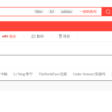
Nike
AJ
adidas
一键购教程
跑步
数码
理容
跑步
休闲
a/卡帕
Li Ning/李宁
TheNorthFace/北面
Under Armour/安德玛