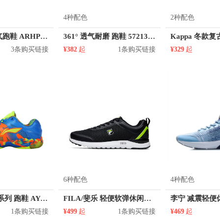
4种配色
2种配色
李宁 减震透气跑鞋 ARHP086
361° 透气耐磨 跑鞋 572132203
3条购买链接
¥382
起
1条购买链接
¥329
起
6种配色
4种配色
李宁 傅海峰 系列 跑鞋 AYAL037
FILA/斐乐 轻便软弹休闲跑鞋 A12M012103F
1条购买链接
¥499
起
1条购买链接
¥469
起