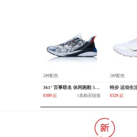
2种配色
2种配色
361° 百事联名 休闲跑鞋 572012254
¥309
起
1条购买链接
¥329
起