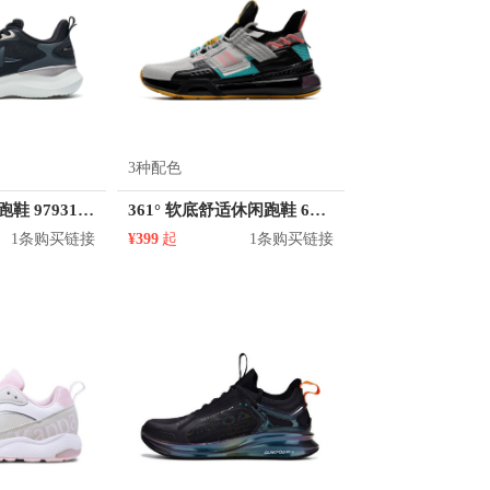
3种配色
特步 舒适百搭 跑鞋 979318110216
361° 软底舒适休闲跑鞋 672032225
1条购买链接
¥399
起
1条购买链接