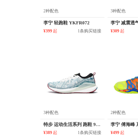
2种配色
3种配色
李宁 轻跑鞋 YKFR072
¥399
起
1条购买链接
¥309
起
3种配色
2种配色
特步 运动生活系列 跑鞋 979319110004
¥389
起
1条购买链接
¥499
起