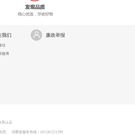
注我们
廉政举报
微信
浪微博
理体系认证
执照
消费者服务热线：(021)61221299