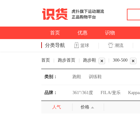
首页
优惠
识物
分类导航
潮流
篮球
篮球
首页
|
跑步首页
|
跑步鞋
|
300-500
类别：
跑鞋
训练鞋
品牌：
361°/361度
FILA/斐乐
Kapp
人气
价格