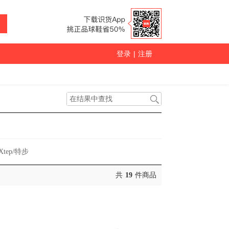
登录
|
注册
Xtep/特步
共
19
件商品