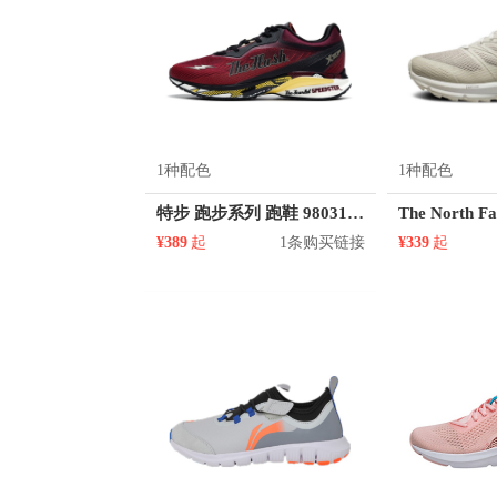
1种配色
1种配色
特步 跑步系列 跑鞋 980319110916
¥389
起
1条购买链接
¥339
起