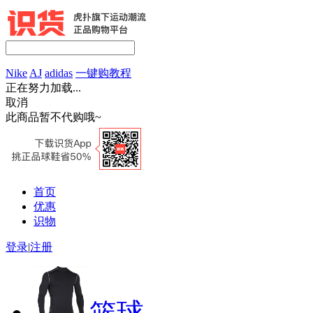
Nike
AJ
adidas
一键购教程
正在努力加载...
取消
此商品暂不代购哦~
首页
优惠
识物
登录
|
注册
篮球