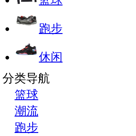
跑步
休闲
分类导航
篮球
潮流
跑步