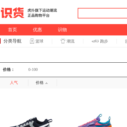
首页
优惠
识物
分类导航
潮流
跑步
篮球
篮球
跑步
价格：
0-100
人气
价格