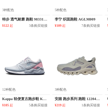
3种配色
5种配色
特步 透气耐磨 跑鞋 983319329220
李宁 织面跑鞋 AGLM009
¥122
起
3条购买链接
¥109
起
7条购买链接
12种配色
3种配色
Kappa 轻便复古跑步鞋 K0815MM75D
安踏 跑步系列 跑鞋 122045570
¥105
起
5条购买链接
¥219
起
1条购买链接