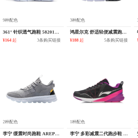
9种配色
3种配色
361° 针织透气跑鞋 582012209
鸿星尔克 舒适轻便减震跑鞋 11120320427
¥164
起
3条购买链接
¥188
起
5条购买链接
2种配色
1种配色
李宁 缓震时尚跑鞋 AREP013
李宁 多彩减震二代跑步鞋 ARHL009