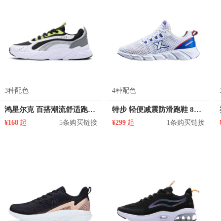
3种配色
4种配色
鸿星尔克 百搭潮流舒适跑鞋 11120320468
特步 轻便减震防滑跑鞋 880219115327
¥168
起
5条购买链接
¥299
起
1条购买链接