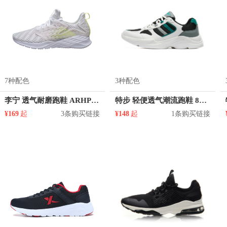
7种配色
3种配色
李宁 透气耐磨跑鞋 ARHP039
特步 轻便透气潮流跑鞋 881218329801
¥169
起
3条购买链接
¥148
起
1条购买链接