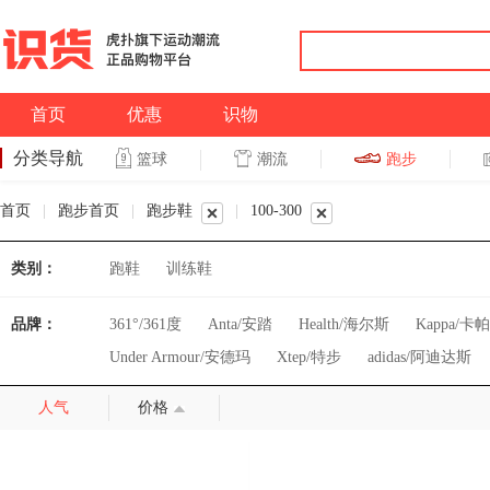
首页
优惠
识物
分类导航
潮流
跑步
篮球
篮球
跑步
首页
|
跑步首页
|
跑步鞋
|
100-300
类别：
跑鞋
训练鞋
品牌：
361°/361度
Anta/安踏
Health/海尔斯
Kappa/卡帕
Under Armour/安德玛
Xtep/特步
adidas/阿迪达斯
人气
价格