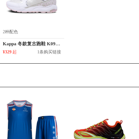
2种配色
Kappa 冬款复古跑鞋 K0925MM37D
¥329
起
1条购买链接