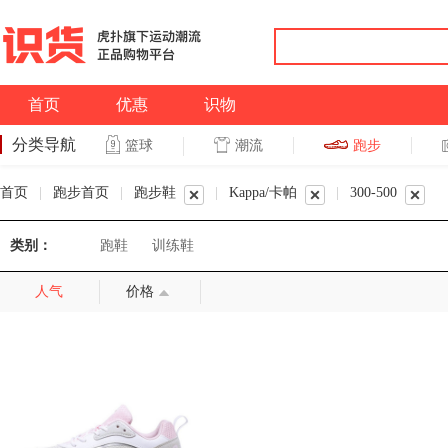
首页
优惠
识物
分类导航
潮流
跑步
篮球
篮球
跑步
首页
|
跑步首页
|
跑步鞋
|
Kappa/卡帕
|
300-500
类别：
跑鞋
训练鞋
人气
价格