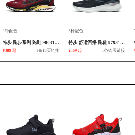
1种配色
3种配色
特步 跑步系列 跑鞋 980319110916
特步 舒适百搭 跑鞋 979318110216
¥389
起
1条购买链接
¥369
起
1条购买链接