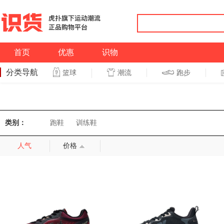
首页
优惠
识物
分类导航
潮流
跑步
篮球
篮球
跑步
类别：
跑鞋
训练鞋
人气
价格