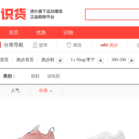
首页
优惠
识物
分类导航
潮流
跑步
篮球
篮球
跑步
首页
|
跑步首页
|
跑步鞋
|
Li Ning/李宁
|
300-500
类别：
跑鞋
训练鞋
人气
价格