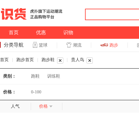
首页
优惠
识物
分类导航
潮流
跑步
篮球
篮球
跑步
首页
|
跑步首页
|
跑步鞋
|
贵人鸟
类别：
跑鞋
训练鞋
价格：
0-100
人气
价格