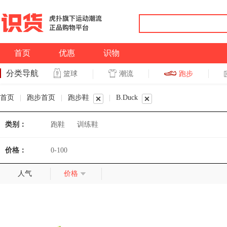
首页
优惠
识物
分类导航
潮流
跑步
篮球
篮球
跑步
首页
|
跑步首页
|
跑步鞋
|
B.Duck
类别：
跑鞋
训练鞋
价格：
0-100
人气
价格