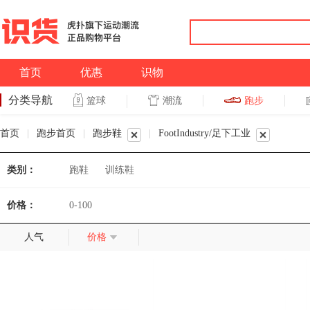
首页
优惠
识物
分类导航
潮流
跑步
篮球
篮球
跑步
首页
|
跑步首页
|
跑步鞋
|
FootIndustry/足下工业
类别：
跑鞋
训练鞋
价格：
0-100
人气
价格