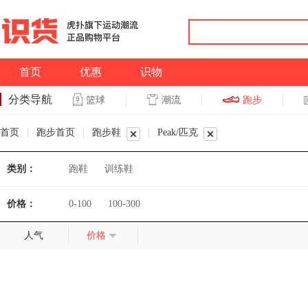
首页
优惠
识物
分类导航
潮流
跑步
篮球
篮球
跑步
首页
|
跑步首页
|
跑步鞋
|
Peak/匹克
类别：
跑鞋
训练鞋
价格：
0-100
100-300
人气
价格