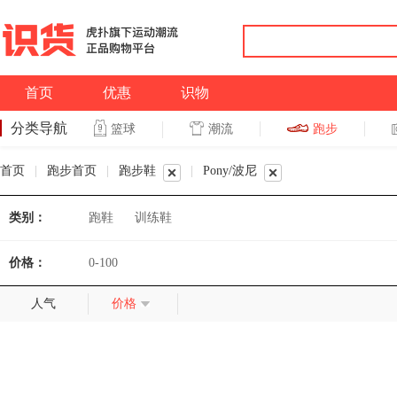
首页
优惠
识物
分类导航
潮流
跑步
篮球
篮球
跑步
首页
|
跑步首页
|
跑步鞋
|
Pony/波尼
类别：
跑鞋
训练鞋
价格：
0-100
人气
价格