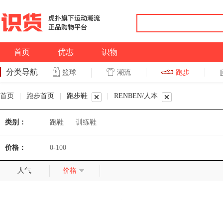
首页
优惠
识物
分类导航
潮流
跑步
篮球
篮球
跑步
首页
|
跑步首页
|
跑步鞋
|
RENBEN/人本
类别：
跑鞋
训练鞋
价格：
0-100
人气
价格