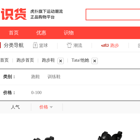
首页
优惠
识物
分类导航
潮流
跑步
篮球
篮球
跑步
首页
|
跑步首页
|
跑步鞋
|
Tata/他她
类别：
跑鞋
训练鞋
价格：
0-100
人气
价格