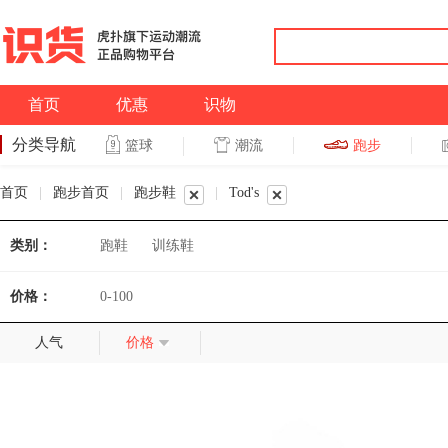
首页
优惠
识物
分类导航
潮流
跑步
篮球
篮球
跑步
首页
|
跑步首页
|
跑步鞋
|
Tod's
类别：
跑鞋
训练鞋
价格：
0-100
人气
价格