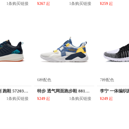
1条购买链接
¥267
起
1条购买链接
¥259
起
6种配色
7种配色
361° 跑步系列 跑鞋 572032208
特步 透气网面跑步鞋 881219329536
1条购买链接
¥249
起
1条购买链接
¥249
起