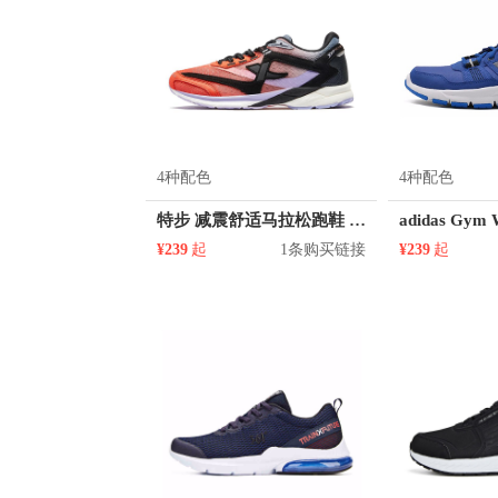
4种配色
4种配色
特步 减震舒适马拉松跑鞋 980118110866
¥239
起
1条购买链接
¥239
起