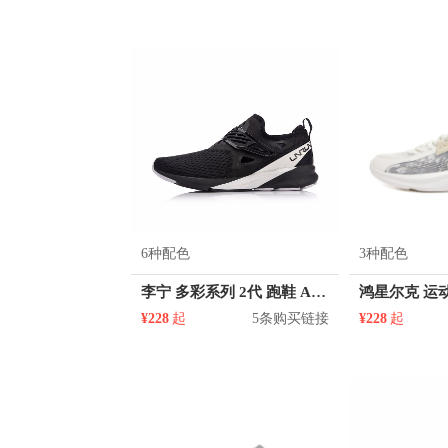
6种配色
3种配色
李宁 多彩系列 2代 跑鞋 ARHN073
¥228
起
5条购买链接
¥228
起