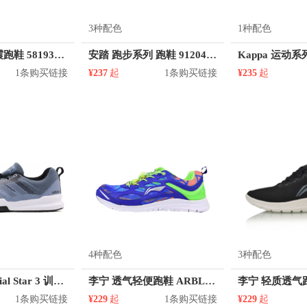
3种配色
1种配色
361° 软底减震跑鞋 581932245
安踏 跑步系列 跑鞋 912045581
1条购买链接
¥237
起
1条购买链接
¥235
起
4种配色
3种配色
adidas Essential Star 3 训练鞋
李宁 透气轻便跑鞋 ARBL138
1条购买链接
¥229
起
1条购买链接
¥229
起