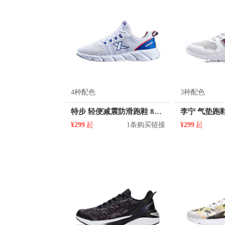
4种配色
3种配色
特步 轻便减震防滑跑鞋 880219115327
李宁 气垫跑鞋
¥299
起
1条购买链接
¥299
起