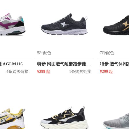
5种配色
7种配色
 AGLM116
特步 网面透气耐磨跑步鞋 982119119116
4条购买链接
¥299
起
1条购买链接
¥299
起