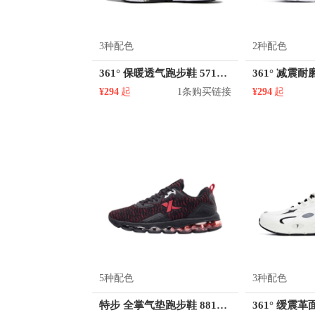
3种配色
2种配色
361° 保暖透气跑步鞋 571942259
¥294
起
1条购买链接
¥294
起
5种配色
3种配色
特步 全掌气垫跑步鞋 881218119861