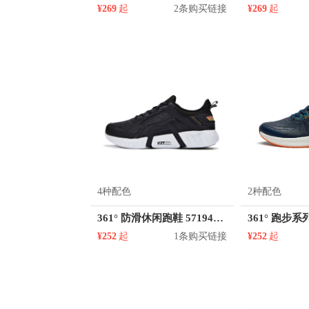
¥269
起
2条购买链接
¥269
起
4种配色
2种配色
361° 防滑休闲跑鞋 571944418
¥252
起
1条购买链接
¥252
起