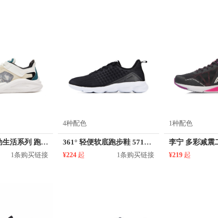
4种配色
1种配色
鸿星尔克 运动生活系列 跑鞋 51121203193
361° 轻便软底跑步鞋 571832204
1条购买链接
¥224
起
1条购买链接
¥219
起