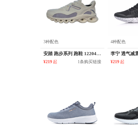
3种配色
4种配色
安踏 跑步系列 跑鞋 122045570
¥219
起
1条购买链接
¥219
起