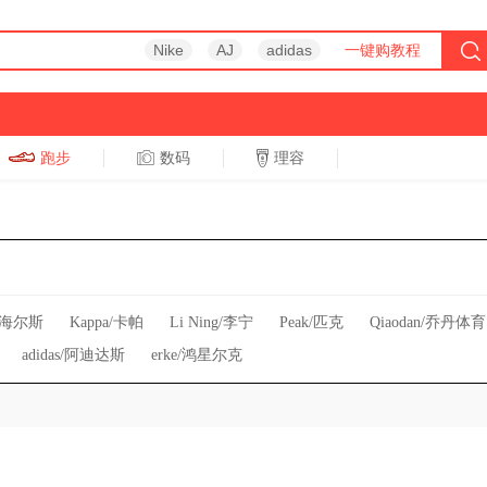
Nike
AJ
adidas
一键购教程
跑步
数码
理容
跑步
休闲
h/海尔斯
Kappa/卡帕
Li Ning/李宁
Peak/匹克
Qiaodan/乔丹体育
adidas/阿迪达斯
erke/鸿星尔克