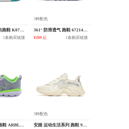
3种配色
Kappa 轻质时尚跑鞋 K0715MQ68D
361° 防滑透气 跑鞋 672142222
1条购买链接
¥269
起
1条购买链接
3种配色
李宁 记忆泡棉跑鞋 ARBL003
安踏 运动生活系列 跑鞋 922035583