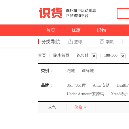
首页
优惠
识物
分类导航
潮流
篮球
篮球
首页
|
跑步首页
|
跑步鞋
|
100-300
类别：
跑鞋
训练鞋
品牌：
361°/361度
Anta/安踏
Healt
Under Armour/安德玛
Xtep/特步
人气
价格