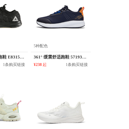
5种配色
匹克 防滑耐磨跑鞋 E83158H
361° 缓震舒适跑鞋 571932267
1条购买链接
¥238
起
1条购买链接