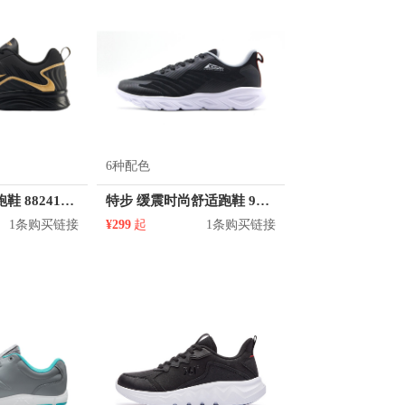
6种配色
特步 透气休闲跑鞋 882419119885/880119115069
特步 缓震时尚舒适跑鞋 981419110522
1条购买链接
¥299
起
1条购买链接