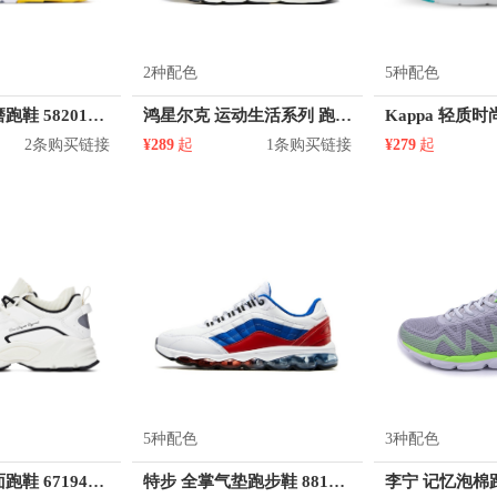
2种配色
5种配色
361° 减震耐磨跑鞋 582016781
鸿星尔克 运动生活系列 跑鞋 51120303095
2条购买链接
¥289
起
1条购买链接
¥279
起
5种配色
3种配色
361° 缓震革面跑鞋 671946704
特步 全掌气垫跑步鞋 881118119285