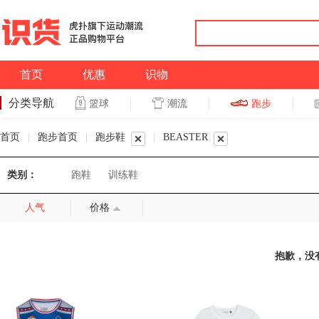
首页
优惠
识物
分类导航
潮流
跑步
篮球
篮球
跑步
首页
|
跑步首页
|
跑步鞋
|
BEASTER
类别：
跑鞋
训练鞋
人气
价格
抱歉，没