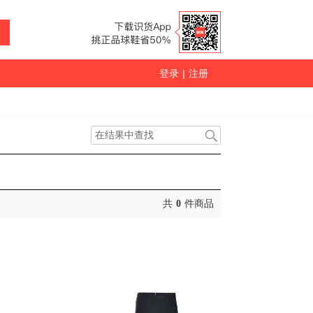
登录
|
注册
共
0
件商品