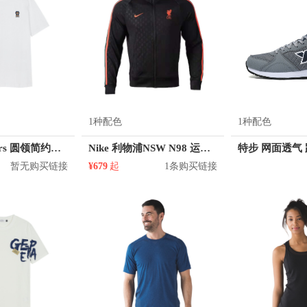
1种配色
1种配色
KM/kilometers 圆领简约短袖T恤 M2X2108073
Nike 利物浦NSW N98 运动休闲拉链针织立领夹克 DB2944
暂无购买链接
¥679
起
1条购买链接