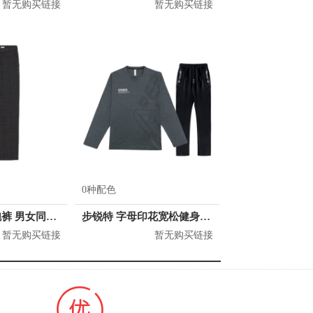
暂无购买链接
暂无购买链接
0种配色
H&M 时髦慢跑裤 男女同款 0920040
步锐特 字母印花宽松健身速干两件套 男女同款 BR8685553
暂无购买链接
暂无购买链接