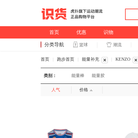
首页
优惠
识物
分类导航
潮流
篮球
篮球
首页
|
跑步首页
|
能量补充
|
KENZO
类别：
能量棒
能量胶
人气
价格