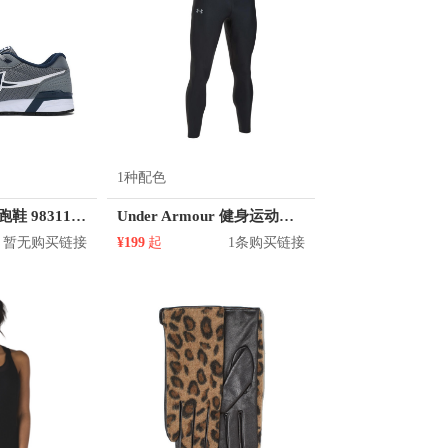
1种配色
特步 网面透气 跑鞋 983119325907
Under Armour 健身运动紧身裤 1301016
暂无购买链接
¥199
起
1条购买链接