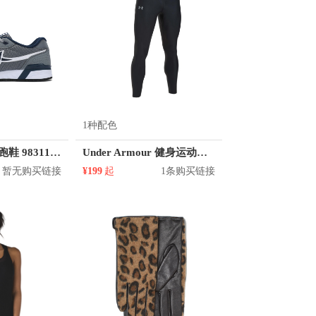
1种配色
特步 网面透气 跑鞋 983119325907
Under Armour 健身运动紧身裤 1301016
暂无购买链接
¥199
起
1条购买链接