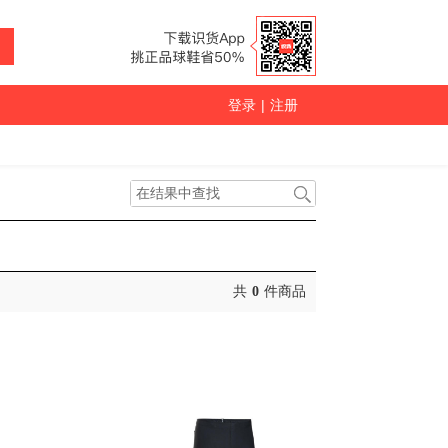
登录
|
注册
共
0
件商品