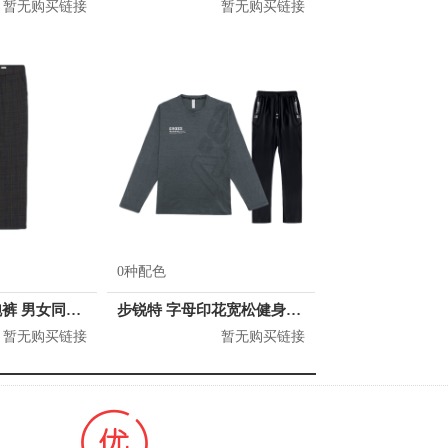
暂无购买链接
暂无购买链接
0种配色
H&M 时髦慢跑裤 男女同款 0920040
步锐特 字母印花宽松健身速干两件套 男女同款 BR8685553
暂无购买链接
暂无购买链接