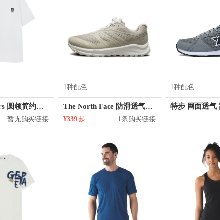
1种配色
1种配色
KM/kilometers 圆领简约短袖T恤 M2X2108073
The North Face 防滑透气越野跑鞋 39I9
暂无购买链接
¥339
起
1条购买链接