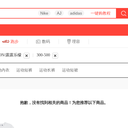
Nike
AJ
adidas
一键购教程
跑步
数码
理容
跑步
休闲
MON/露露乐檬
|
300-500
动内衣
运动短裤
运动长裤
运动短裙
抱歉，没有找到相关的商品！为您推荐以下商品。