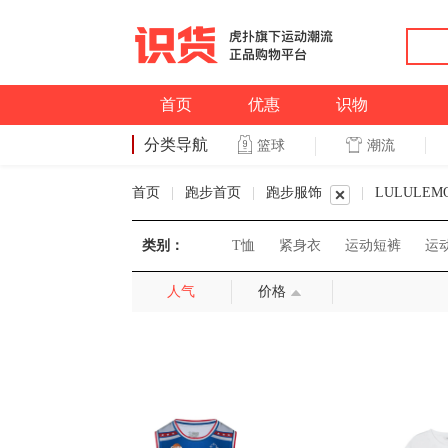
首页
优惠
识物
分类导航
潮流
篮球
篮球
首页
|
跑步首页
|
跑步服饰
|
LULULE
类别：
T恤
紧身衣
运动短裤
运
人气
价格