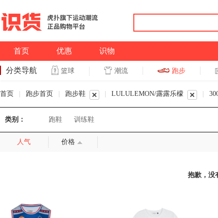
首页
优惠
识物
分类导航
潮流
跑步
篮球
篮球
跑步
首页
|
跑步首页
|
跑步鞋
|
LULULEMON/露露乐檬
|
30
类别：
跑鞋
训练鞋
人气
价格
抱歉，没