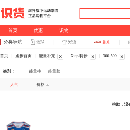
首页
优惠
识物
分类导航
潮流
跑步
篮球
篮球
跑步
首页
|
跑步首页
|
能量补充
|
Xtep/特步
|
300-500
类别：
能量棒
能量胶
人气
价格
抱歉，没