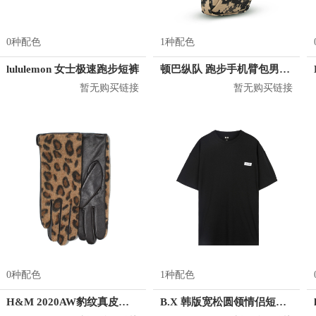
0种配色
1种配色
lululemon 女士极速跑步短裤
顿巴纵队 跑步手机臂包男运动臂套多功能
暂无购买链接
暂无购买链接
0种配色
1种配色
H&M 2020AW豹纹真皮五指手套 0785505
B.X 韩版宽松圆领情侣短袖T恤 男女同款 T-6202-002001