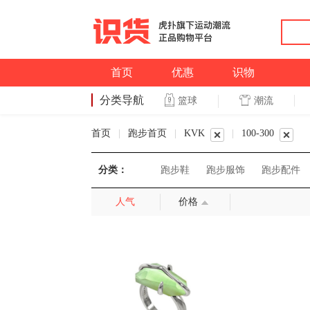
首页
优惠
识物
分类导航
潮流
篮球
篮球
首页
|
跑步首页
|
KVK
|
100-300
分类：
跑步鞋
跑步服饰
跑步配件
人气
价格