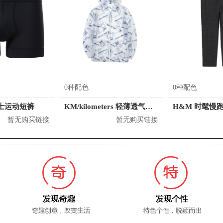
0种配色
0种配色
 男士运动短裤
KM/kilometers 轻薄透气舒适情侣防晒衣 男女同款 K531J33006921
暂无购买链接
暂无购买链接