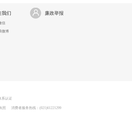
注我们
廉政举报
微信
浪微博
理体系认证
执照
消费者服务热线：(021)61221299