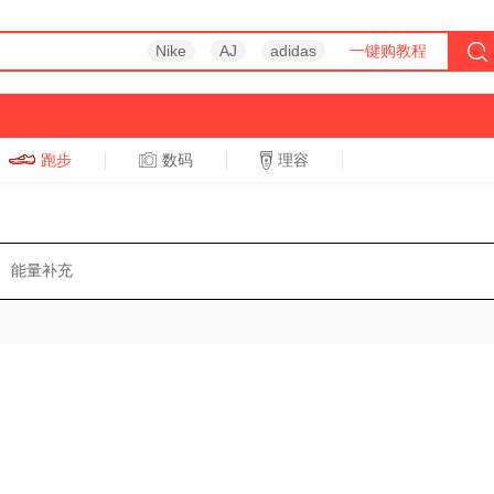
Nike
AJ
adidas
一键购教程
跑步
数码
理容
跑步
休闲
能量补充