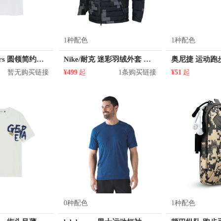
1种配色
1种配色
KM/kilometers 圆领简约短袖T恤 M2X2108073
Nike/耐克 迷彩羽绒外套 男女同款 863790
暂无购买链接
¥499
起
1条购买链接
¥51
起
0种配色
1种配色