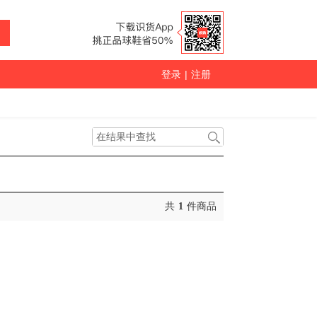
登录
|
注册
共
1
件商品