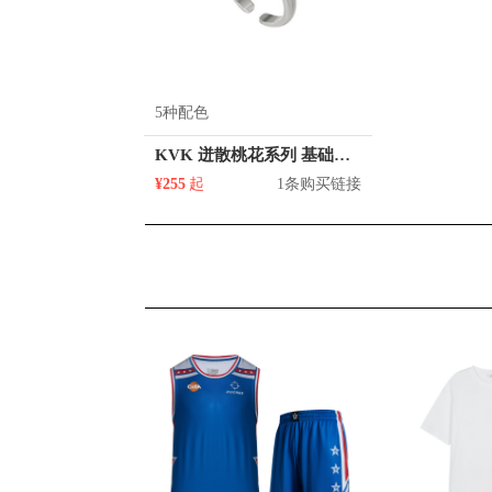
5种配色
KVK 迸散桃花系列 基础版关节开口戒指 V11992121
¥255
起
1条购买链接