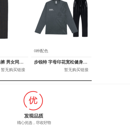
0种配色
H&M 时髦慢跑裤 男女同款 0920040
步锐特 字母印花宽松健身速干两件套 男女同款 BR8685553
暂无购买链接
暂无购买链接