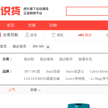
首页
优惠
识物
分类导航
潮流
跑步
篮球
篮球
跑步
首页
|
跑步首页
|
300-500
分类：
跑步鞋
跑步服饰
跑步配件
能量补充
品牌：
361°/361度
Anta/安踏
Asics/亚瑟士
Calvin Kl
LULULEMON/露露乐檬
Levi's/李维斯
Li Ning/李
Under Armour/安德玛
Xtep/特步
adidas Originals
人气
价格