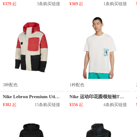
¥379
起
3条购买链接
¥369
起
1条购买链接
3种配色
1种配色
Nike Lebron Premium Utility 薄款多口袋连帽防风保暖棉服 DA6714
Nike 运动印花圆领短袖T恤 DJ1577
¥382
起
15条购买链接
¥356
起
4条购买链接