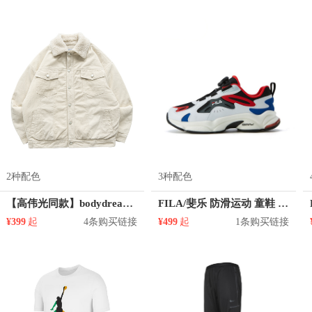
2种配色
3种配色
【高伟光同款】bodydream 灯芯绒运动休闲翻领仿羊羔绒防风加厚棉服 TM20D595
FILA/斐乐 防滑运动 童鞋 K15B211108
¥399
起
4条购买链接
¥499
起
1条购买链接