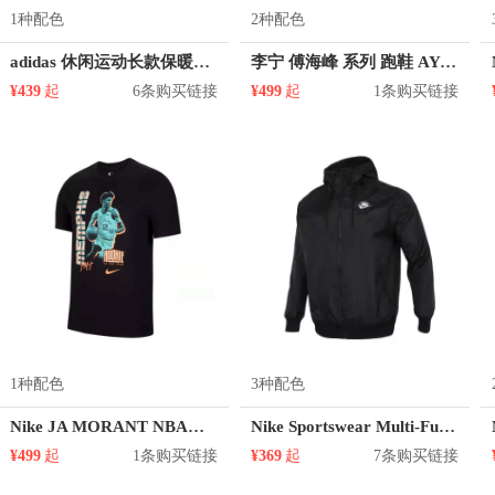
1种配色
2种配色
adidas 休闲运动长款保暖长袖连帽棉衣棉服 男女同款 GE9993
李宁 傅海峰 系列 跑鞋 AYAL037
¥439
起
6条购买链接
¥499
起
1条购买链接
1种配色
3种配色
Nike JA MORANT NBA运动短袖T恤 DH3774
Nike Sportswear Multi-Futura 薄款梭织长袖连帽夹克 DM7924
¥499
起
1条购买链接
¥369
起
7条购买链接