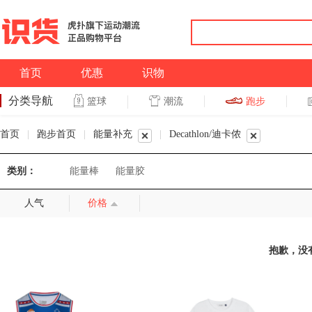
首页
优惠
识物
分类导航
潮流
跑步
篮球
篮球
跑步
首页
|
跑步首页
|
能量补充
|
Decathlon/迪卡侬
类别：
能量棒
能量胶
人气
价格
抱歉，没