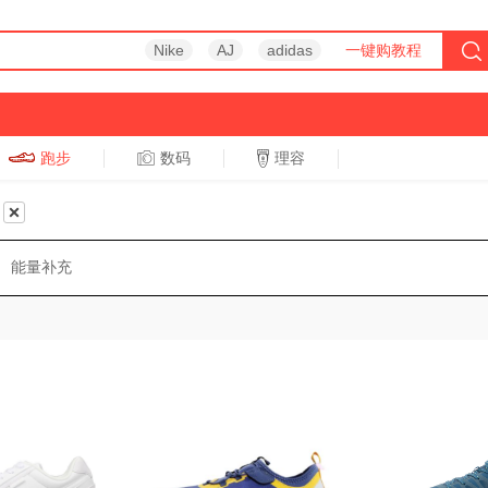
Nike
AJ
adidas
一键购教程
跑步
数码
理容
跑步
休闲
能量补充