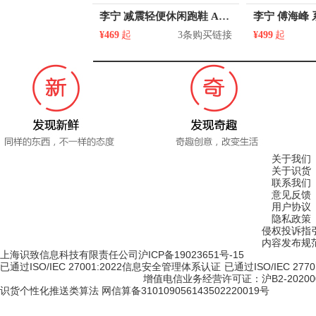
李宁 减震轻便休闲跑鞋 ARHQ109
¥469
起
3条购买链接
¥499
起
关于我们
关于识货
联系我们
意见反馈
用户协议
隐私政策
侵权投诉指
内容发布规
上海识致信息科技有限责任公司
沪ICP备19023651号-15
已通过ISO/IEC 27001:2022信息安全管理体系认证
已通过ISO/IEC 2
增值电信业务经营许可证：沪B2-20200
识货个性化推送类算法 网信算备310109056143502220019号