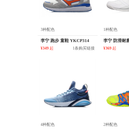
3种配色
1种配色
李宁 跑步 童鞋 YKCP314
¥349
起
1条购买链接
¥369
起
4种配色
2种配色