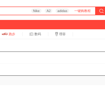
Nike
AJ
adidas
一键购教程
跑步
数码
理容
跑步
休闲