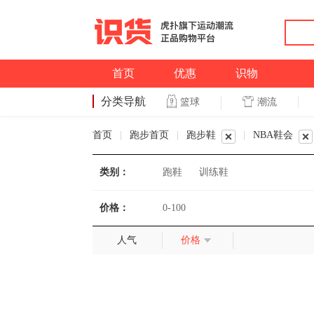
首页
优惠
识物
分类导航
潮流
篮球
篮球
首页
|
跑步首页
|
跑步鞋
|
NBA鞋会
类别：
跑鞋
训练鞋
价格：
0-100
人气
价格