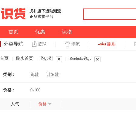
首页
优惠
识物
分类导航
潮流
跑步
篮球
篮球
跑步
首页
|
跑步首页
|
跑步鞋
|
Reebok/锐步
类别：
跑鞋
训练鞋
价格：
0-100
人气
价格