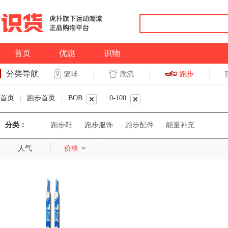
首页
优惠
识物
分类导航
潮流
跑步
篮球
篮球
跑步
首页
|
跑步首页
|
BOB
|
0-100
分类：
跑步鞋
跑步服饰
跑步配件
能量补充
人气
价格