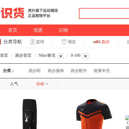
首页
优惠
识物
分类导航
潮流
跑步
篮球
篮球
跑步
首页
|
跑步首页
|
Nike/耐克
|
0-100
分类：
跑步鞋
跑步服饰
跑步配件
能量补充
人气
价格