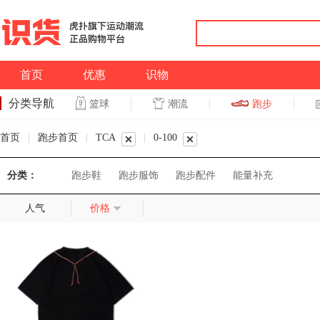
首页
优惠
识物
分类导航
潮流
跑步
篮球
篮球
跑步
首页
|
跑步首页
|
TCA
|
0-100
分类：
跑步鞋
跑步服饰
跑步配件
能量补充
人气
价格