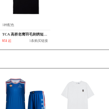
1种配色
TCA 高桥老鹰羽毛刺绣短袖t恤
¥51
起
1条购买链接