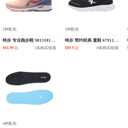
2种配色
5种配色
特步 专业跑步鞋 981318110279
特步 简约经典 童鞋 679115119975
¥94.99
起
1条购买链接
¥89.9
起
8条购买链接
4种配色