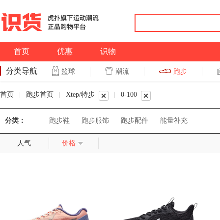
首页
优惠
识物
分类导航
潮流
跑步
篮球
篮球
跑步
首页
|
跑步首页
|
Xtep/特步
|
0-100
分类：
跑步鞋
跑步服饰
跑步配件
能量补充
人气
价格