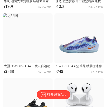
华统 泡面先生定制版 哇噻酱里麻
理然 塑型喷雾 男士塑型喷雾 蓬松
的面 袋装
清爽自然持久立挺造型 木质香
19.9
12.3
¥
¥
6502人付款
2.32w人付款
大疆 OSMO Pocket4 口袋云台运动
Nike G.T. Cut 4 篮球鞋 缓震抓地稳
相机 Activetrack 7.0智能跟随 14档
定抗扭支撑回弹 CHBL/黑色/醒目
2868
749
¥
¥
4581人付款
625人付款
动态范围 内置107GB高速存储 标
橙/氢蓝色/尘光子色/庭紫色/金属银
准套装
打开识货App