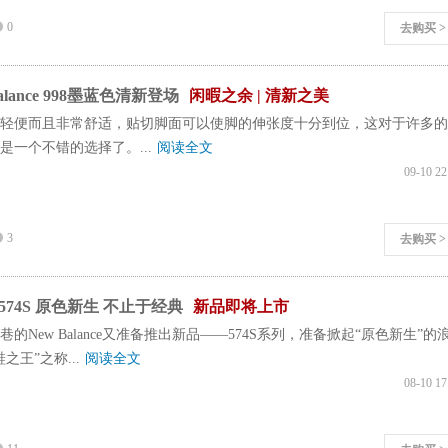
0
去购买 >
alance 998墨蓝色清新登场
闲暇之余 | 清新之美
轻便而且非常舒适，贴切脚面可以使脚的伸张度十分到位，这对于许多的
是一个不错的选择了。...
阅读全文
09-10 22
3
去购买 >
74S 原色新生 不止于经典
新品即将上市
的New Balance又准备推出新品——574S系列，准备掀起“原色新生”的
之王”之称...
阅读全文
08-10 17