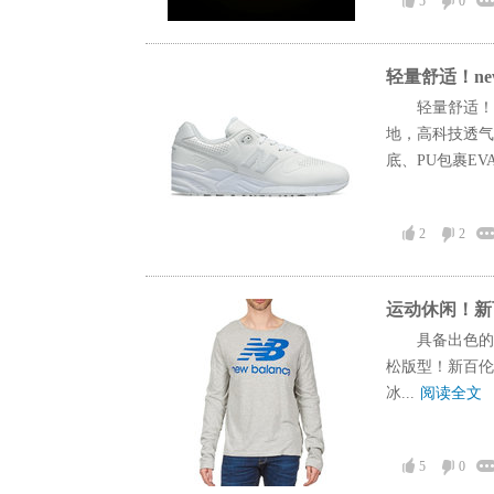
5
0
轻量舒适！new 
轻量舒适！n
地，高科技透气
底、PU包裹EVA.
2
2
运动休闲！新百伦
具备出色的
松版型！新百伦Ne
冰...
阅读全文
5
0