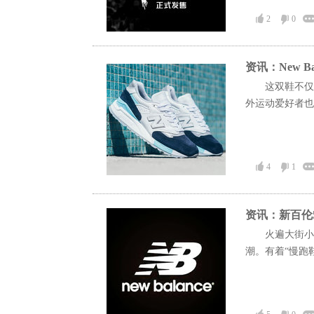
2
0
资讯：New B
这双鞋不仅
外运动爱好者也
4
1
资讯：新百伦5
火遍大街小巷
潮。有着“慢跑鞋