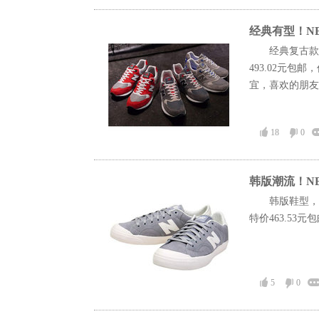
经典有型！NE
经典复古款
493.02元包
宜，喜欢的朋友.
18
0
韩版潮流！NE
韩版鞋型，复
特价463.53
5
0