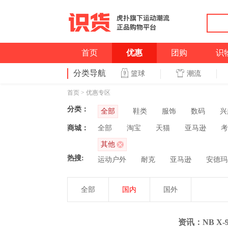
首页
优惠
团购
识
分类导航
潮流
篮球
首页
>
优惠专区
分类：
全部
鞋类
服饰
数码
兴
商城：
全部
淘宝
天猫
亚马逊
考
其他
热搜:
运动户外
耐克
亚马逊
安德玛
全部
国内
国外
资讯：NB X-90