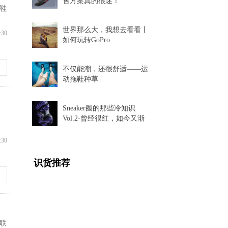
售方案真的很迷！
新鞋
世界那么大，我想去看看丨
:30
如何玩转GoPro
不仅能潮，还很舒适——运
动拖鞋种草
Sneaker圈的那些冷知识
Vol.2-曾经很红，如今又渐
渐消失的球鞋科技
:30
识货推荐
的联