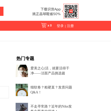
x
0
登录
注册
|
热门专题
爱美之心|活，就要活得干
净——洁面产品挑选篇
细软卷？粗硬直？发质问题
Q&A！
不走寻常路？近年的Nike发