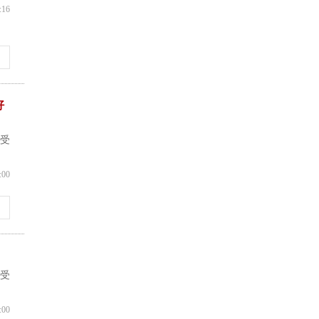
:16
好
深受
:00
深受
:00