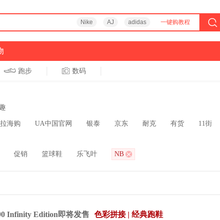
Nike
AJ
adidas
一键购教程
物
跑步
数码
趣
拉海购
UA中国官网
银泰
京东
耐克
有货
11街
促销
篮球鞋
乐飞叶
NB
 Infinity Edition即将发售
色彩拼接 | 经典跑鞋