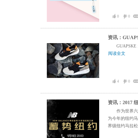
0
0
资讯：GUAPSK
GUAPSK
阅读全文
4
0
资讯：2017
作为世界六
为今年的纽约马
界级纽约马拉松致