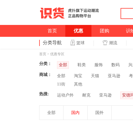
首页
优惠
团购
识
分类导航
潮流
篮球
首页
>
优惠专区
分类：
全部
鞋类
服饰
数码
兴
商城：
全部
淘宝
天猫
亚马逊
考
11街
其他
热搜:
运动户外
耐克
亚马逊
安德
全部
国内
国外