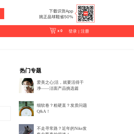
x
0
登录
注册
|
热门专题
爱美之心|活，就要活得干
净——洁面产品挑选篇
细软卷？粗硬直？发质问题
Q&A！
不走寻常路？近年的Nike发