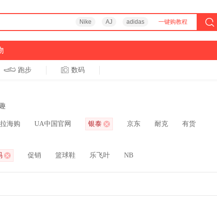
Nike
AJ
adidas
一键购教程
物
跑步
数码
趣
拉海购
UA中国官网
银泰
京东
耐克
有货
玛
促销
篮球鞋
乐飞叶
NB