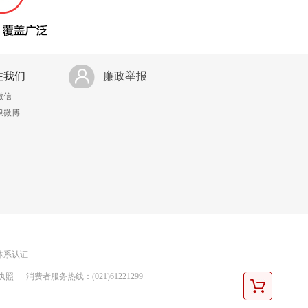
注我们
廉政举报
微信
浪微博
理体系认证
执照
消费者服务热线：(021)61221299