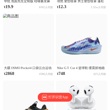
华统 泡面先生定制版 哇噻酱里麻
理然 塑型喷雾 男士塑型喷雾 蓬松
的面 袋装
清爽自然持久立挺造型 木质香
19.9
12.3
¥
¥
6502人付款
2.32w人付款
大疆 OSMO Pocket4 口袋云台运动
Nike G.T. Cut 4 篮球鞋 缓震抓地稳
相机 Activetrack 7.0智能跟随 14档
定抗扭支撑回弹 CHBL/黑色/醒目
2868
748
¥
¥
4586人付款
625人付款
动态范围 内置107GB高速存储 标
橙/氢蓝色/尘光子色/庭紫色/金属银
准套装
打开识货App