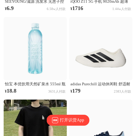
SEEYOUNG/滋源 洗发水 无患子控
iQOO Z11 5G 手机 9020mAh 超薄
油清爽洗发水 无硅油 【油性】无
青海电池 165Hz护眼屏 学生 电竞
6.9
1716
¥
¥
6.58w人付款
1.44w人付款
患子控油清爽
天光白
怡宝 本优饮用天然矿泉水 555ml 瓶
adidas Purechill 运动休闲鞋 舒适耐
装 膜包装非矿泉水
磨防滑贴合 亮白色/黑色
18.8
179
¥
¥
3631人付款
2383人付款
打开识货App