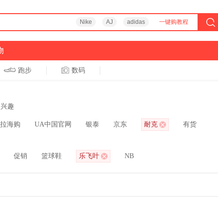
Nike
AJ
adidas
一键购教程
物
跑步
数码
兴趣
拉海购
UA中国官网
银泰
京东
耐克
有货
促销
篮球鞋
乐飞叶
NB