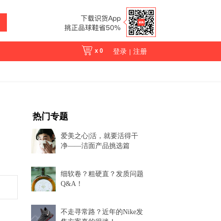
x
0
登录
注册
|
热门专题
爱美之心|活，就要活得干
净——洁面产品挑选篇
细软卷？粗硬直？发质问题
Q&A！
不走寻常路？近年的Nike发