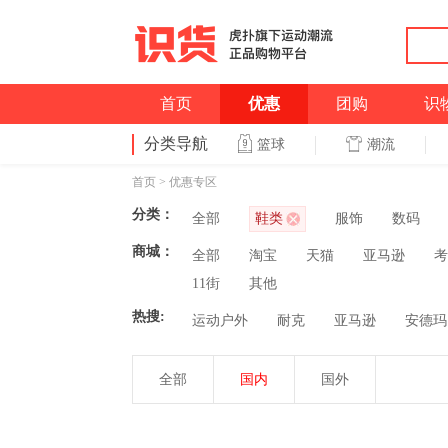
首页
优惠
团购
识
分类导航
潮流
篮球
首页
>
优惠专区
分类：
全部
鞋类
服饰
数码
商城：
全部
淘宝
天猫
亚马逊
考
11街
其他
热搜:
运动户外
耐克
亚马逊
安德玛
全部
国内
国外