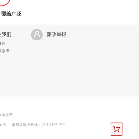
注我们
廉政举报
微信
浪微博
理体系认证
执照
消费者服务热线：(021)61221299