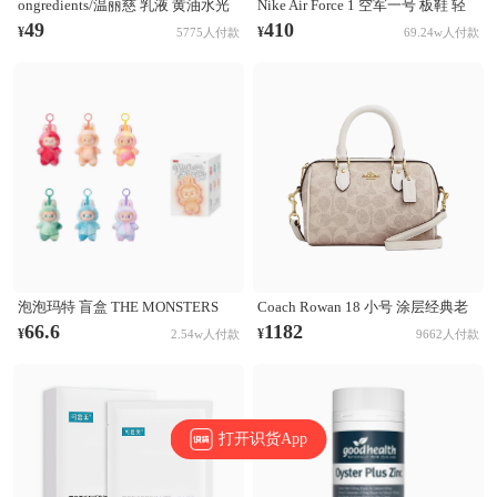
ongredients/温丽慈 乳液 黄油水光
Nike Air Force 1 空军一号 板鞋 轻
妆前乳液 舒缓肌肤 修护保湿
便舒适百搭耐磨防滑复古 White 纯
49
410
¥
¥
5775人付款
69.24w人付款
白经典
泡泡玛特 盲盒 THE MONSTERS
Coach Rowan 18 小号 涂层经典老
LABUBU第三代3.0 前方高能系列
花印花拉链开合PVC拼皮单肩斜挎
66.6
1182
¥
¥
2.54w人付款
9662人付款
搪胶毛绒挂件 盲盒 单个盲盒
手提包 奶茶拼白
打开识货App