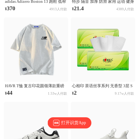
adidas Adizero Boston 13 跑鞋 低帮
特步 隔音 加厚 防滑 家用 运动 健身
系带防滑耐磨透气玻纤柱竞训支撑
跳操 TPE 方形 瑜伽垫 AJA001 浅灰
370
21.4
¥
¥
4913人付款
4389人付款
贴合 黑色
HAVR T恤 复古印花圆领薄款重磅
心相印 茶语丝享系列 无香型 3层 S
纯棉短袖T恤 21A2201T923 白花灰
码 132×190mm 抽纸
44
2
¥
¥
1.53w人付款
9.17w人付款
打开识货App