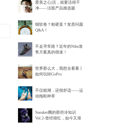
爱美之心|活，就要活得干
净——洁面产品挑选篇
细软卷？粗硬直？发质问题
Q&A！
不走寻常路？近年的Nike发
售方案真的很迷！
世界那么大，我想去看看丨
如何玩转GoPro
不仅能潮，还很舒适——运
动拖鞋种草
Sneaker圈的那些冷知识
Vol.2-曾经很红，如今又渐
渐消失的球鞋科技