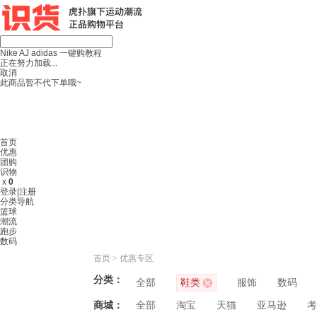
Nike
AJ
adidas
一键购教程
正在努力加载...
取消
此商品暂不代下单哦~
首页
优惠
团购
识物
x
0
登录
|
注册
分类导航
篮球
潮流
跑步
数码
首页
>
优惠专区
分类：
全部
鞋类
服饰
数码
商城：
全部
淘宝
天猫
亚马逊
考