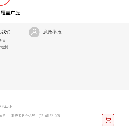
注我们
廉政举报
微信
浪微博
理体系认证
执照
消费者服务热线：(021)61221299