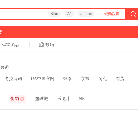
Nike
AJ
adidas
一键购教程
物
跑步
数码
兴趣
考拉海购
UA中国官网
银泰
京东
耐克
有货
促销
篮球鞋
乐飞叶
NB