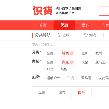
首页
优惠
团购
识
分类导航
潮流
篮球
首页
>
优惠专区
分类：
全部
鞋类
服饰
数码
商城：
全部
淘宝
天猫
亚马逊
11街
其他
热搜:
运动户外
耐克
亚马逊
安德玛
全部
国内
国外