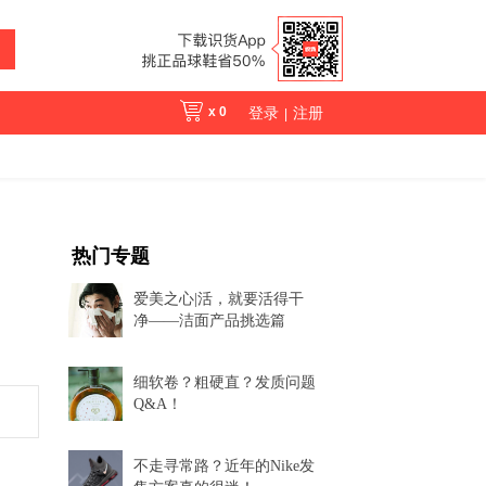
x
0
登录
注册
|
热门专题
爱美之心|活，就要活得干
净——洁面产品挑选篇
细软卷？粗硬直？发质问题
Q&A！
不走寻常路？近年的Nike发