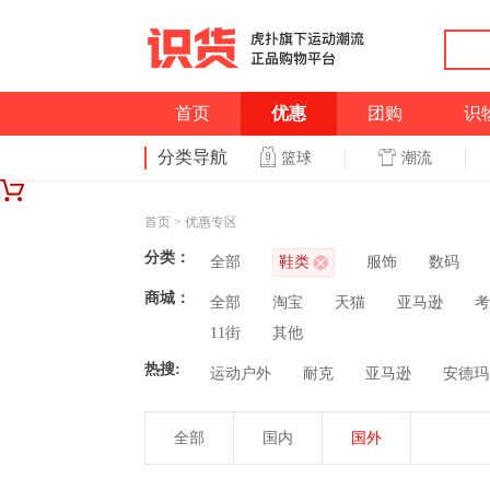
首页
优惠
团购
识
分类导航
潮流
篮球
首页
>
优惠专区
分类：
全部
鞋类
服饰
数码
商城：
全部
淘宝
天猫
亚马逊
考
11街
其他
热搜:
运动户外
耐克
亚马逊
安德玛
全部
国内
国外