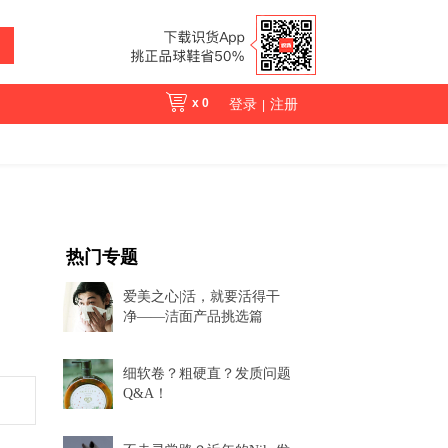
x
0
登录
注册
|
热门专题
爱美之心|活，就要活得干
净——洁面产品挑选篇
细软卷？粗硬直？发质问题
Q&A！