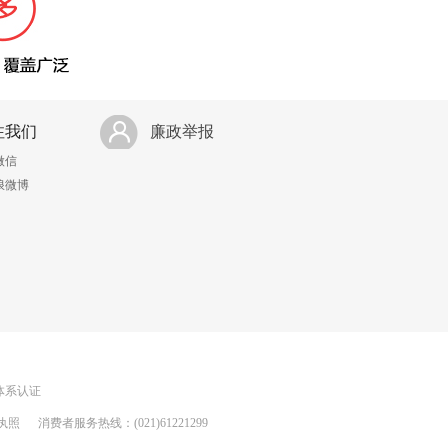
注我们
廉政举报
微信
浪微博
理体系认证
执照
消费者服务热线：(021)61221299