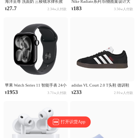
海洋至尊 洗面奶 三棱镜水律长效
Nike Radiate系列 织物图案设计大
控油祛痘洗面奶 清洁黑头毛孔 控
容量训练运动双肩包 白彩虹
27.7
183
¥
¥
2.34w人付款
3.56w人付款
油祛痘
CU1488-094
苹果 Watch Series 11 智能手表 24小
adidas VL Court 2.0 T头鞋 德训鞋
时续航升级 Ion-X玻璃技术 双倍抗
板鞋 百搭轻便复古防滑耐磨轻运动
1953
233
¥
¥
3.71w人付款
2.91w人付款
刮 高血压预警 睡眠习惯改善 亮黑
合成革圆头平跟 棕色/黑色/白色
色表壳+黑色表带
打开识货App