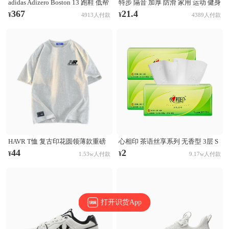
adidas Adizero Boston 13 跑鞋 低帮
特步 隔音 加厚 防滑 家用 运动 健身
系带防滑耐磨透气玻纤柱竞训支撑
跳操 TPE 方形 瑜伽垫 AJA001 浅灰
367
21.4
¥
¥
4913人付款
4389人付款
贴合 黑色
HAVR T恤 复古印花圆领薄款重磅
心相印 茶语丝享系列 无香型 3层 S
纯棉短袖T恤 21A2201T923 白花灰
码 132×190mm 抽纸
44
2
¥
¥
1.53w人付款
9.17w人付款
打开识货App