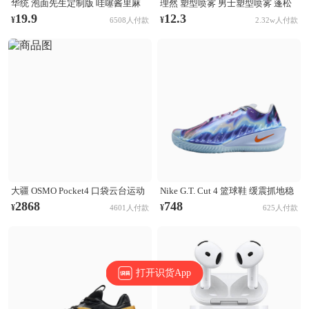
华统 泡面先生定制版 哇噻酱里麻
理然 塑型喷雾 男士塑型喷雾 蓬松
的面 袋装
清爽自然持久立挺造型 木质香
19.9
12.3
¥
¥
6508人付款
2.32w人付款
大疆 OSMO Pocket4 口袋云台运动
Nike G.T. Cut 4 篮球鞋 缓震抓地稳
相机 Activetrack 7.0智能跟随 14档
定抗扭支撑回弹 CHBL/黑色/醒目
2868
748
¥
¥
4601人付款
625人付款
动态范围 内置107GB高速存储 标
橙/氢蓝色/尘光子色/庭紫色/金属银
准套装
打开识货App