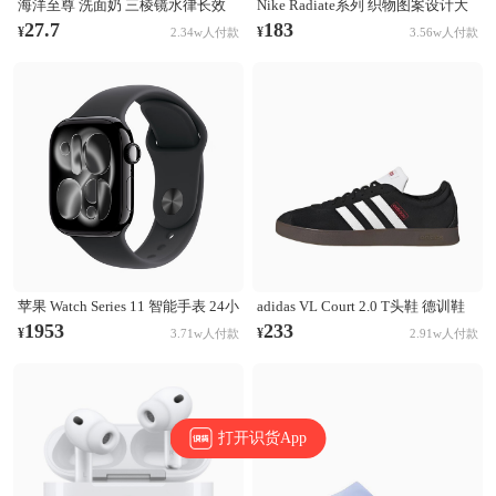
海洋至尊 洗面奶 三棱镜水律长效
Nike Radiate系列 织物图案设计大
控油祛痘洗面奶 清洁黑头毛孔 控
容量训练运动双肩包 白彩虹
27.7
183
¥
¥
2.34w人付款
3.56w人付款
油祛痘
CU1488-094
苹果 Watch Series 11 智能手表 24小
adidas VL Court 2.0 T头鞋 德训鞋
时续航升级 Ion-X玻璃技术 双倍抗
板鞋 百搭轻便复古防滑耐磨轻运动
1953
233
¥
¥
3.71w人付款
2.91w人付款
刮 高血压预警 睡眠习惯改善 亮黑
合成革圆头平跟 棕色/黑色/白色
色表壳+黑色表带
打开识货App