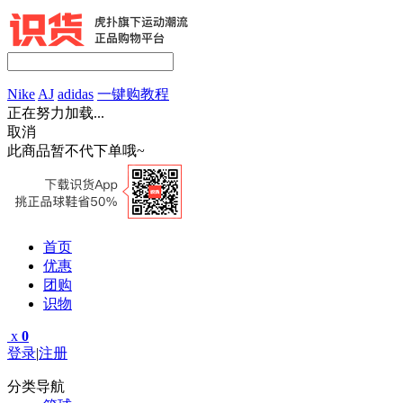
Nike
AJ
adidas
一键购教程
正在努力加载...
取消
此商品暂不代下单哦~
首页
优惠
团购
识物
x
0
登录
|
注册
分类导航