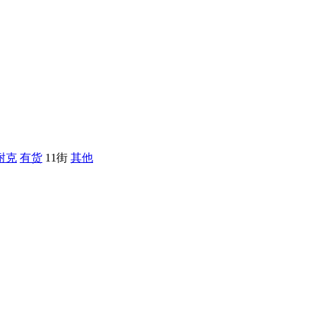
耐克
有货
11街
其他