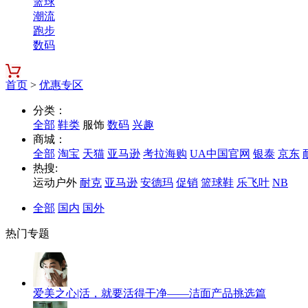
篮球
潮流
跑步
数码
首页
>
优惠专区
分类：
全部
鞋类
服饰
数码
兴趣
商城：
全部
淘宝
天猫
亚马逊
考拉海购
UA中国官网
银泰
京东
热搜:
运动户外
耐克
亚马逊
安德玛
促销
篮球鞋
乐飞叶
NB
全部
国内
国外
热门专题
爱美之心|活，就要活得干净——洁面产品挑选篇