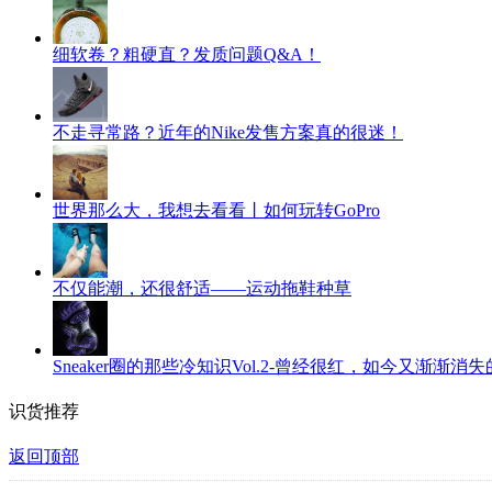
细软卷？粗硬直？发质问题Q&A！
不走寻常路？近年的Nike发售方案真的很迷！
世界那么大，我想去看看丨如何玩转GoPro
不仅能潮，还很舒适——运动拖鞋种草
Sneaker圈的那些冷知识Vol.2-曾经很红，如今又渐渐消
识货推荐
返回顶部